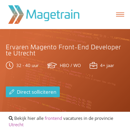
Ervaren Magento Front-End Developer
formulier
te Utrecht
32 - 40 uur
HBO / WO
4+ jaar
Direct solliciteren
Bekijk hier alle
frontend
vacatures in de provincie
Utrecht